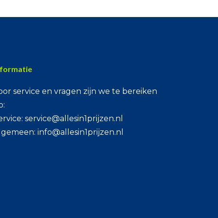
nformatie
oor service en vragen zijn we te bereiken
p:
ervice: service@allesin1prijzen.nl
lgemeen: info@allesin1prijzen.nl