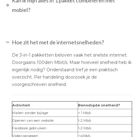
Kan ik mijn alles in 1 pakket combineren met
mobiel?
Hoe zit het met de internetsnelheden?
De 3-in-1 pakketten beloven vaak het snelste internet.
Doorgaans 100den Mbit/s. Maar hoeveel snelheid heb ik
eigenlijk nodig? Onderstaand tref je een praktisch
overzicht. Per handeling doorzoek je de
voorgeschreven snelheid.
Activiteit
Benodigde snelheid?
Mailen zonder bijlage
> 1 Mb/s
Openen van een website
1-2 Mb/s
Facebook gebruiken
1-2 Mb/s
Video-oproepen
>4Mb/s