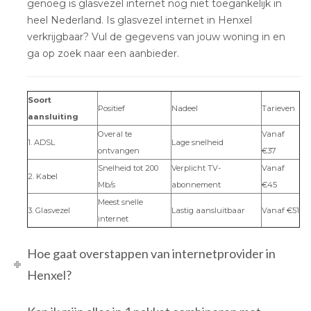
genoeg is glasvezel internet nog niet toegankelijk in
heel Nederland. Is glasvezel internet in Henxel
verkrijgbaar? Vul de gegevens van jouw woning in en
ga op zoek naar een aanbieder.
Soort
Positief
Nadeel
Tarieven
aansluiting
Overal te
Vanaf
1. ADSL
Lage snelheid
ontvangen
€37
Snelheid tot 200
Verplicht TV-
Vanaf
2. Kabel
Mb/s
abonnement
€45
Meest snelle
3. Glasvezel
Lastig aansluitbaar
Vanaf €51
internet
Hoe gaat overstappen van internetprovider in
Henxel?