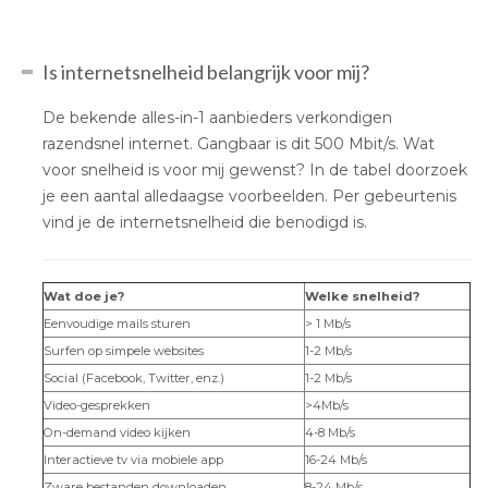
Is internetsnelheid belangrijk voor mij?
De bekende alles-in-1 aanbieders verkondigen
razendsnel internet. Gangbaar is dit 500 Mbit/s. Wat
voor snelheid is voor mij gewenst? In de tabel doorzoek
je een aantal alledaagse voorbeelden. Per gebeurtenis
vind je de internetsnelheid die benodigd is.
Wat doe je?
Welke snelheid?
Eenvoudige mails sturen
> 1 Mb/s
Surfen op simpele websites
1-2 Mb/s
Social (Facebook, Twitter, enz.)
1-2 Mb/s
Video-gesprekken
>4Mb/s
On-demand video kijken
4-8 Mb/s
Interactieve tv via mobiele app
16-24 Mb/s
Zware bestanden downloaden
8-24 Mb/s