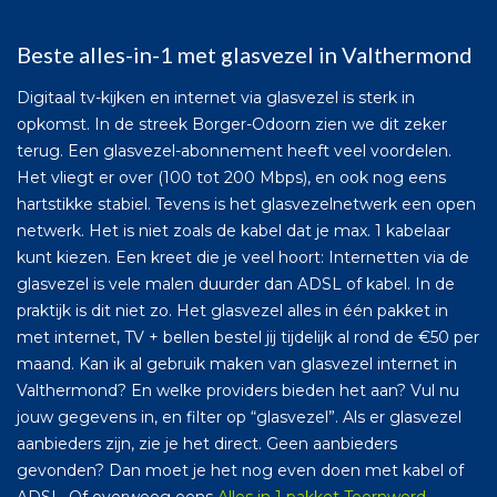
Beste alles-in-1 met glasvezel in Valthermond
Digitaal tv-kijken en internet via glasvezel is sterk in
opkomst. In de streek Borger-Odoorn zien we dit zeker
terug. Een glasvezel-abonnement heeft veel voordelen.
Het vliegt er over (100 tot 200 Mbps), en ook nog eens
hartstikke stabiel. Tevens is het glasvezelnetwerk een open
netwerk. Het is niet zoals de kabel dat je max. 1 kabelaar
kunt kiezen. Een kreet die je veel hoort: Internetten via de
glasvezel is vele malen duurder dan ADSL of kabel. In de
praktijk is dit niet zo. Het glasvezel alles in één pakket in
met internet, TV + bellen bestel jij tijdelijk al rond de €50 per
maand. Kan ik al gebruik maken van glasvezel internet in
Valthermond? En welke providers bieden het aan? Vul nu
jouw gegevens in, en filter op “glasvezel”. Als er glasvezel
aanbieders zijn, zie je het direct. Geen aanbieders
gevonden? Dan moet je het nog even doen met kabel of
ADSL. Of overweeg eens
Alles in 1 pakket Toornwerd
.