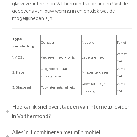
glasvezel internet in Valthermond voorhanden? Vul de
gegevens van jouw woning in en ontdek wat de
mogelijkheden zijn.
Type
Gunstig
Nadelig
Tarief
aansluiting
Vanaf
1. ADSL
Keuzevrijheid + prijs
Lage snelheid
€40
Op grote schaal
Vanaf
2. Kabel
Minder te kiezen
verkrijgbaar
€48
Geen landelijke
Vanaf
3. Glasvezel
Top-internetsnelheid
dekking
€51
Hoe kan ik snel overstappen van internetprovider
in Valthermond?
Alles in 1 combineren met mijn mobiel