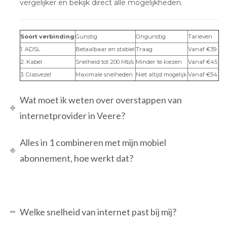
vergelijker en bekijk direct alle mogelijkheden.
Soort verbinding
Gunstig
Ongunstig
Tarieven
1. ADSL
Betaalbaar en stabiel
Traag
Vanaf €39
2. Kabel
Snelheid tot 200 Mb/s
Minder te kiezen
Vanaf €45
3. Glasvezel
Maximale snelheden
Niet altijd mogelijk
Vanaf €54
Wat moet ik weten over overstappen van
internetprovider in Veere?
Alles in 1 combineren met mijn mobiel
abonnement, hoe werkt dat?
Welke snelheid van internet past bij mij?