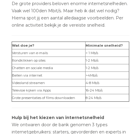
De grote providers beloven enorme internetsnelheden.
Vaak wel 100den Mbit/s. Maar heb ik dat wel nodig?
Hierna spot jij een aantal alledaagse voorbeelden. Per
online activiteit bekijk je de vereiste snelheid.
Wat doe je?
Minimale snelheid?
Versturen van e-mails
> 1 Mb/s
Rondklikken op sites
1-2 Mb/s
Chatten en sociale media
1-2 Mb/s
Bellen via internet
>4Mb/s
Videoland streamen
4-8 Mb/s
Televisie kijken via Apps
16-24 Mb/s
Grote presentaties of films downloaden
8-24 Mb/s
Hulp bij het kiezen van internetsnelheid
We ontwaren door de bank genomen 3 types
internetgebruikers: starters, gevorderden en experts in