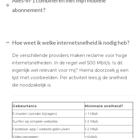
Alles-in-1 combineren met mijn mobiele
abonnement?
Hoe weet ik welke internetsnelheid ik nodig heb?
De verschillende providers maken reclame voor hoge
internetsnelheden. In de regel wel 500 Mbit/s. Is dit
eigenlijk wel relevant voor mij? Hierna doorzoek jij een
lijst met voorbeelden. Per activiteit lees jij de snelheid
die noodzakelijk is.
Gebeurtenis
Minimale snelheid?
E-mailen (zonder bijlagen)
> 1 Mb/s
Surfen op simpele websites
1-2 Mb/s
Facebook app / website gebruiken
1-2 Mb/s
Video-oproepen
>4Mb/s