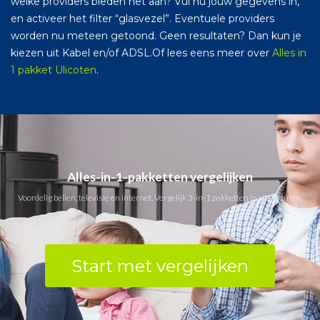
welke providers bieden het aan? Vul nu jouw gegevens in,
en activeer het filter “glasvezel”. Eventuele providers
worden nu meteen getoond. Geen resultaten? Dan kun je
kiezen uit Kabel en/of ADSL.Of lees eens meer over
Alles in
1 pakket Ulicoten
.
Alles-in-1-pakketten vergelijken
Voordelig bellen, televisie en internet. Vergelijk 3-in-1 pakketten in Vierhouten.
Start met vergelijken