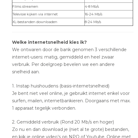
Films streamen
4-8 Mb/s
Televisie kijken via internet
16-24 Mb/s
XL-bestanden downloaden
8-24 Mb/s
Welke internetsnelheid kies ik?
We ontwaren door de bank genomen 3 verschillende
internet-users: matig, gemiddeld en heel zwaar
verbruik. Per doelgroep bevelen we een andere
snelheid aan.
1. Instap huishoudens (basis-internetsnelheid)
Je bent niet veel online, je gebruikt internet enkel voor
surfen, mailen, internetbankieren. Doorgaans met max.
1 apparaat tegelijk verbonden.
2. Gemiddeld verbruik (Rond 20 Mb/s en hoger)
Zo nu en dan download je (niet al te grote) bestanden,
en kijk je online video’s op NPO of Youtube. Online met