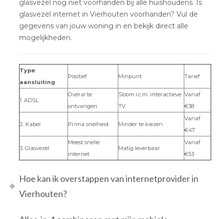
glasvezel nog niet voorhanden bij alle huishoudens. Is
glasvezel internet in Vierhouten voorhanden? Vul de
gegevens van jouw woning in en bekijk direct alle
mogelijkheden.
Type
Positief
Minpunt
Tarief
aansluiting
Overal te
Sloom i.c.m. interactieve
Vanaf
1. ADSL
ontvangen
TV
€38
Vanaf
2. Kabel
Prima snelheid
Minder te kiezen
€47
Meest snelle
Vanaf
3. Glasvezel
Matig leverbaar
internet
€53
Hoe kan ik overstappen van internetprovider in
Vierhouten?