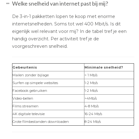
Welke snelheid van internet past bij mij?
De 3-in-1 pakketten lopen te koop met enorme
internetsnelheden. Soms tot wel 400 Mbit/s. Is dit
eigenlijk wel relevant voor mij? In de tabel tref je een
handig overzicht. Per activiteit tref je de
voorgeschreven snelheid.
Gebeurtenis
Minimale snelheid?
Mailen zonder bijlage
> 1 Mb/s
Surfen op simpele websites
1-2 Mb/s
Facebook gebruiken
1-2 Mb/s
Video-bellen
>4Mb/s
Films streamen
4-8 Mb/s
4K digitale televisie
16-24 Mb/s
Grote filmbestanden downloaden
8-24 Mb/s