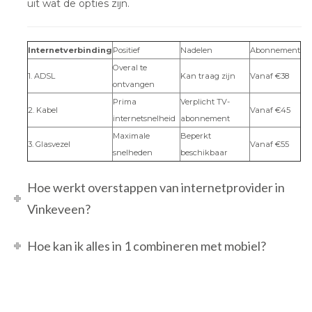
uit wat de opties zijn.
Internetverbinding
Positief
Nadelen
Abonnement
Overal te
1. ADSL
Kan traag zijn
Vanaf €38
ontvangen
Prima
Verplicht TV-
2. Kabel
Vanaf €45
internetsnelheid
abonnement
Maximale
Beperkt
3. Glasvezel
Vanaf €55
snelheden
beschikbaar
Hoe werkt overstappen van internetprovider in
Vinkeveen?
Hoe kan ik alles in 1 combineren met mobiel?