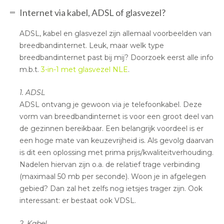
Internet via kabel, ADSL of glasvezel?
ADSL, kabel en glasvezel zijn allemaal voorbeelden van
breedbandinternet. Leuk, maar welk type
breedbandinternet past bij mij? Doorzoek eerst alle info
m.b.t.
3-in-1 met glasvezel NLE
.
1. ADSL
ADSL ontvang je gewoon via je telefoonkabel. Deze
vorm van breedbandinternet is voor een groot deel van
de gezinnen bereikbaar. Een belangrijk voordeel is er
een hoge mate van keuzevrijheid is. Als gevolg daarvan
is dit een oplossing met prima prijs/kwaliteitverhouding.
Nadelen hiervan zijn o.a. de relatief trage verbinding
(maximaal 50 mb per seconde). Woon je in afgelegen
gebied? Dan zal het zelfs nog ietsjes trager zijn. Ook
interessant: er bestaat ook VDSL.
2. Kabel