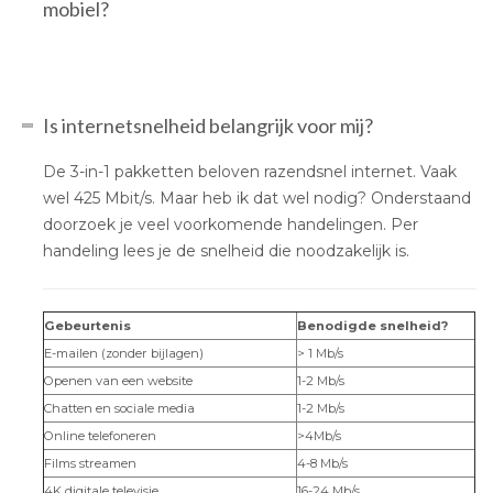
mobiel?
Is internetsnelheid belangrijk voor mij?
De 3-in-1 pakketten beloven razendsnel internet. Vaak
wel 425 Mbit/s. Maar heb ik dat wel nodig? Onderstaand
doorzoek je veel voorkomende handelingen. Per
handeling lees je de snelheid die noodzakelijk is.
Gebeurtenis
Benodigde snelheid?
E-mailen (zonder bijlagen)
> 1 Mb/s
Openen van een website
1-2 Mb/s
Chatten en sociale media
1-2 Mb/s
Online telefoneren
>4Mb/s
Films streamen
4-8 Mb/s
4K digitale televisie
16-24 Mb/s