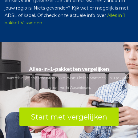
en kies voor “glasvezel”. Je ziet direct wat het aanbod in
jouw regio is. Niets gevonden? Kijk wat er mogelijk is met
ADSL of kabel. Of check onze actuele info over
Alles in 1
pakket Vlissingen
.
Alles-in-1-pakketten vergelijken
Aantrekkelijke prijs voor internet & televisie + bellen. Start met 3-in-1 pakketten
vergelijken in Wageningen.
Start met vergelijken