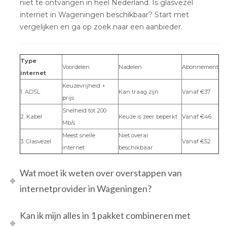
niet te ontvangen in heel Nederland. Is glasvezel
internet in Wageningen beschikbaar? Start met
vergelijken en ga op zoek naar een aanbieder.
Type
Voordelen
Nadelen
Abonnement
internet
Keuzevrijheid +
1. ADSL
Kan traag zijn
Vanaf €37
prijs
Snelheid tot 200
2. Kabel
Keuze is zeer beperkt
Vanaf €46
Mb/s
Meest snelle
Niet overal
3. Glasvezel
Vanaf €52
internet
beschikbaar
Wat moet ik weten over overstappen van
internetprovider in Wageningen?
Kan ik mijn alles in 1 pakket combineren met