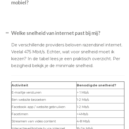
mobiel?
Welke snelheid van internet past bij mij?
De verschillende providers beloven razendsnel internet.
Veelal 475 Mbit/s. Echter, wat voor snelheid moet ik
kiezen? In de tabel lees je een praktisch overzicht. Per
bezigheid bekijk je de minimale snelheid.
Activiteit
Benodigde snelheid?
E-mailtje versturen
> 1 Mb/s
Een website bezoeken
1-2 Mb/s
Facebook app / website gebruiken
1-2 Mb/s
Facetimen
>4Mb/s
Streamen van video content
4-8 Mb/s
Interactieve/digitale tv via internet
16-24 Mb/s