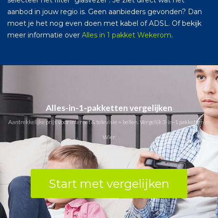
aanbod in jouw regio is. Geen aanbieders gevonden? Dan
moet je het nog even doen met kabel of ADSL. Of bekijk
meer informatie over
Alles in 1 pakket Wekerom
.
Alles-in-1-pakketten vergelijken
Aantrekkelijke prijs voor internet & televisie + bellen. Vergelijk 3-in-1 pakketten in
Wier.
Start met vergelijken