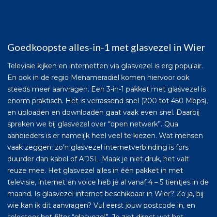
Goedkoopste alles-in-1 met glasvezel in Wier
Televisie kijken en internetten via glasvezel is erg populair.
En ook in de regio Menameradiel komen hiervoor ook
steeds meer aanvragen. Een 3-in-1 pakket met glasvezel is
enorm praktisch. Het is verrassend snel (200 tot 450 Mbps),
en uploaden en downloaden gaat vaak even snel. Daarbij
spreken we bij glasvezel over “open netwerk”. Qua
aanbieders is er namelijk heel veel te kiezen. Wat mensen
vaak zeggen: zo’n glasvezel internetverbinding is fors
duurder dan kabel of ADSL. Maak je niet druk, het valt
reuze mee. Het glasvezel alles in één pakket in met
televisie, internet en voice heb je al vanaf 4 – 5 tientjes in de
maand. Is glasvezel internet beschikbaar in Wier? Zo ja, bij
wie kan ik dit aanvragen? Vul eerst jouw postcode in, en
selecteer het filter “glasvezel”. Je ziet direct wat het