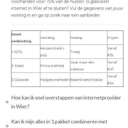
voorhanden voor 75% van de huizen. Is glasvezel
internet in Wier af te sluiten? Vul de gegevens van jouw
woning in en ga op zoek naar een aanbieder.
Soort
Voordelig
Nadelig
Prijzen
verbinding
Keuzevrijheid +
Vanaf
1. ADSL
Traag
prijs
€35
Vaak maar één
Vanaf
2. Kabel
Prima snelheid
kabelaar
€47
Vanaf
3. Glasvezel
Hoogste snelheden
Beperkt beschikbaar
€54
Hoe kan ik snel overstappen van internetprovider
in Wier?
Kan ik mijn alles in 1 pakket combineren met