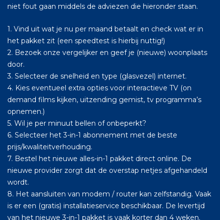
niet fout gaan middels de adviezen die hieronder staan.
1. Vind uit wat je nu per maand betaalt en check wat er in
het pakket zit (een speedtest is hierbij nuttig!)
2. Bezoek onze vergelijker en geef je (nieuwe) woonplaats
door.
3. Selecteer de snelheid en type (glasvezel) internet.
4. Kies eventueel extra opties voor interactieve TV (on
demand films kijken, uitzending gemist, tv programma’s
opnemen.)
5. Wil je per minuut bellen of onbeperkt?
6. Selecteer het 3-in-1 abonnement met de beste
prijs/kwaliteitverhouding.
7. Bestel het nieuwe alles-in-1 pakket direct online. De
nieuwe provider zorgt dat de overstap netjes afgehandeld
wordt.
8. Het aansluiten van modem / router kan zelfstandig. Vaak
is er een (gratis) installatieservice beschikbaar. De levertijd
van het nieuwe 3-in-1 pakket is vaak korter dan 4 weken.