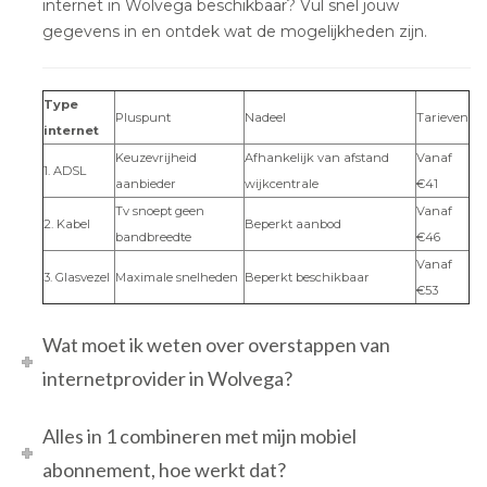
internet in Wolvega beschikbaar? Vul snel jouw
gegevens in en ontdek wat de mogelijkheden zijn.
Type
Pluspunt
Nadeel
Tarieven
internet
Keuzevrijheid
Afhankelijk van afstand
Vanaf
1. ADSL
aanbieder
wijkcentrale
€41
Tv snoept geen
Vanaf
2. Kabel
Beperkt aanbod
bandbreedte
€46
Vanaf
3. Glasvezel
Maximale snelheden
Beperkt beschikbaar
€53
Wat moet ik weten over overstappen van
internetprovider in Wolvega?
Alles in 1 combineren met mijn mobiel
abonnement, hoe werkt dat?