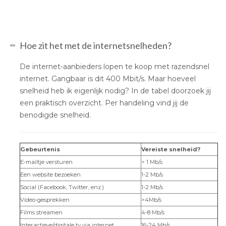
Hoe zit het met de internetsnelheden?
De internet-aanbieders lopen te koop met razendsnel
internet. Gangbaar is dit 400 Mbit/s. Maar hoeveel
snelheid heb ik eigenlijk nodig? In de tabel doorzoek jij
een praktisch overzicht. Per handeling vind jij de
benodigde snelheid.
Gebeurtenis
Vereiste snelheid?
E-mailtje versturen
> 1 Mb/s
Een website bezoeken
1-2 Mb/s
Social (Facebook, Twitter, enz.)
1-2 Mb/s
Video-gesprekken
>4Mb/s
Films streamen
4-8 Mb/s
Interactieve/digitale tv via internet
16-24 Mb/s