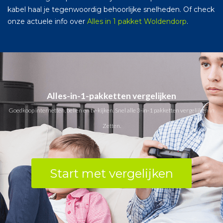
kabel haal je tegenwoordig behoorlijke snelheden. Of check
onze actuele info over
Alles in 1 pakket Woldendorp
.
Alles-in-1-pakketten vergelijken
Goedkoop internetten, bellen en tv-kijken. Snel alle 3-in-1 pakketten vergelijken in
Zetten.
Start met vergelijken