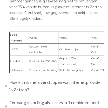
Jammer genoeg is glasvezel nog niet te ontvangen
voor 75% van de huizen. Is glasvezel internet in Zetten
leverbaar? Vul snel jouw gegevens in en bekijk direct
alle mogelijkheden.
Type
Positief
Minpunt
Prijs
internet
Keuzevrijheid
Vanaf
1. ADSL
Kan traag zijn
aanbieder
€41
Verplicht TV-
Vanaf
2. Kabel
Snelheid tot 200 Mb/s
abonnement
€46
3. Glasvezel
De snelste verbinding
Niet altijd mogelijk
Vanaf €51
Hoe kan ik snel overstappen van internetprovider
in Zetten?
Ontvang ik korting als ik alles in 1 combineer met