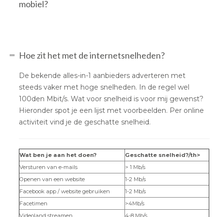
mobiel?
Hoe zit het met de internetsnelheden?
De bekende alles-in-1 aanbieders adverteren met
steeds vaker met hoge snelheden. In de regel wel
100den Mbit/s. Wat voor snelheid is voor mij gewenst?
Hieronder spot je een lijst met voorbeelden. Per online
activiteit vind je de geschatte snelheid.
Wat ben je aan het doen?
Geschatte snelheid?/th>
Versturen van e-mails
> 1 Mb/s
Openen van een website
1-2 Mb/s
Facebook app / website gebruiken
1-2 Mb/s
Facetimen
>4Mb/s
Videoland streamen
4-8 Mb/s