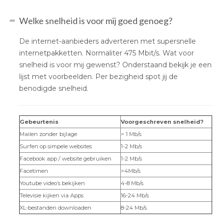
Welke snelheid is voor mij goed genoeg?
De internet-aanbieders adverteren met supersnelle
internetpakketten. Normaliter 475 Mbit/s. Wat voor
snelheid is voor mij gewenst? Onderstaand bekijk je een
lijst met voorbeelden. Per bezigheid spot jij de
benodigde snelheid.
Gebeurtenis
Voorgeschreven snelheid?
Mailen zonder bijlage
> 1 Mb/s
Surfen op simpele websites
1-2 Mb/s
Facebook app / website gebruiken
1-2 Mb/s
Facetimen
>4Mb/s
Youtube video’s bekijken
4-8 Mb/s
Televisie kijken via Apps
16-24 Mb/s
XL-bestanden downloaden
8-24 Mb/s