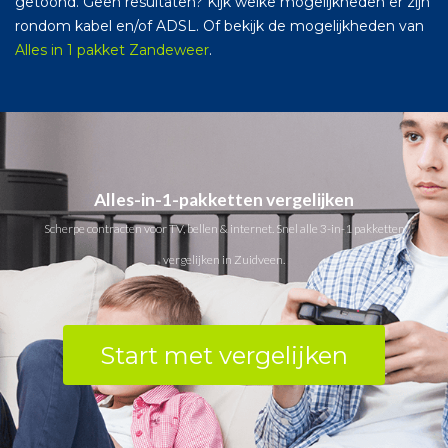
getoond. Geen resultaten? Kijk welke mogelijkheden er zijn
rondom kabel en/of ADSL. Of bekijk de mogelijkheden van
Alles in 1 pakket Zandeweer
.
Alles-in-1-pakketten vergelijken
Scherpe contracten voor TV, bellen & internet. Snel alle 3-in-1 pakketten
vergelijken in Zuidveen.
Start met vergelijken