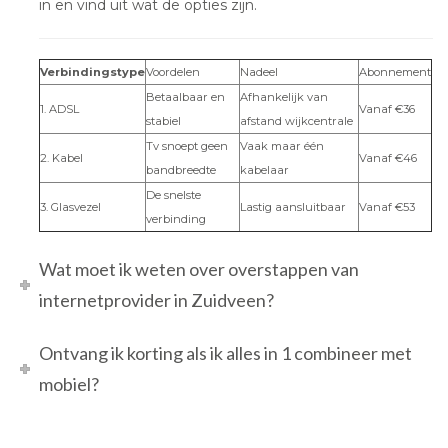
in en vind uit wat de opties zijn.
Verbindingstype
Voordelen
Nadeel
Abonnement
Betaalbaar en
Afhankelijk van
1. ADSL
Vanaf €36
stabiel
afstand wijkcentrale
Tv snoept geen
Vaak maar één
2. Kabel
Vanaf €46
bandbreedte
kabelaar
De snelste
3. Glasvezel
Lastig aansluitbaar
Vanaf €53
verbinding
Wat moet ik weten over overstappen van
internetprovider in Zuidveen?
Ontvang ik korting als ik alles in 1 combineer met
mobiel?