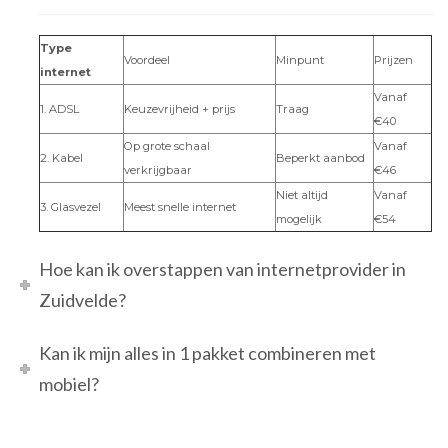
Type
Voordeel
Minpunt
Prijzen
internet
Vanaf
1. ADSL
Keuzevrijheid + prijs
Traag
€40
Op grote schaal
Vanaf
2. Kabel
Beperkt aanbod
verkrijgbaar
€46
Niet altijd
Vanaf
3. Glasvezel
Meest snelle internet
mogelijk
€54
Hoe kan ik overstappen van internetprovider in
Zuidvelde?
Kan ik mijn alles in 1 pakket combineren met
mobiel?