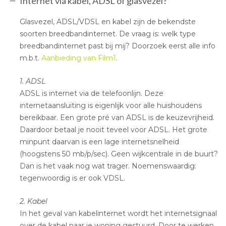
Internet via kabel, ADSL of glasvezel?
Glasvezel, ADSL/VDSL en kabel zijn de bekendste
soorten breedbandinternet. De vraag is: welk type
breedbandinternet past bij mij? Doorzoek eerst alle info
m.b.t.
Aanbieding van Film1
.
1. ADSL
ADSL is internet via de telefoonlijn. Deze
internetaansluiting is eigenlijk voor alle huishoudens
bereikbaar. Een grote pré van ADSL is de keuzevrijheid.
Daardoor betaal je nooit teveel voor ADSL. Het grote
minpunt daarvan is een lage internetsnelheid
(hoogstens 50 mb/p/sec). Geen wijkcentrale in de buurt?
Dan is het vaak nog wat trager. Noemenswaardig:
tegenwoordig is er ook VDSL.
2. Kabel
In het geval van kabelinternet wordt het internetsignaal
over de kabel naar je woning gestuurd. Door te werken