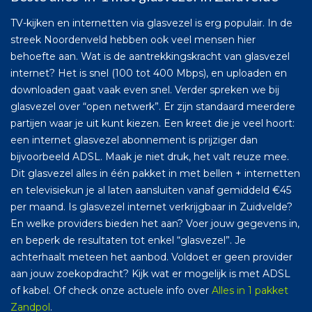
TV-kijken en internetten via glasvezel is erg populair. In de
streek Noordenveld hebben ook veel mensen hier
behoefte aan. Wat is de aantrekkingskracht van glasvezel
internet? Het is snel (100 tot 400 Mbps), en uploaden en
downloaden gaat vaak even snel. Verder spreken we bij
glasvezel over “open netwerk”. Er zijn standaard meerdere
partijen waar je uit kunt kiezen. Een kreet die je veel hoort:
een internet glasvezel abonnement is prijziger dan
bijvoorbeeld ADSL. Maak je niet druk, het valt reuze mee.
Dit glasvezel alles in één pakket in met bellen + internetten
en televisiekun je al laten aansluiten vanaf gemiddeld €45
per maand. Is glasvezel internet verkrijgbaar in Zuidvelde?
En welke providers bieden het aan? Voer jouw gegevens in,
en beperk de resultaten tot enkel “glasvezel”. Je
achterhaalt meteen het aanbod. Voldoet er geen provider
aan jouw zoekopdracht? Kijk wat er mogelijk is met ADSL
of kabel. Of check onze actuele info over
Alles in 1 pakket
Zandpol
.