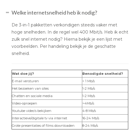
Welke internetsnelheid heb ik nodig?
De 3-in-1 pakketten verkondigen steeds vaker met
hoge snelheden. In de regel wel 400 Mbit/s. Heb ik echt
zulk snel internet nodig? Hierna bekijk je een lijst met
voorbeelden. Per handeling bekijk je de geschatte
snelheid.
Wat doe jij?
Benodigde snelheid?
E-mail versturen
> 1 Mb/s
Het bezoeken van sites
1-2 Mb/s
Chatten en sociale media
1-2 Mb/s
Video-oproepen
>4Mb/s
Youtube video’s bekijken
4-8 Mb/s
Interactieve/digitale tv via internet
16-24 Mb/s
Grote presentaties of films downloaden
8-24 Mb/s