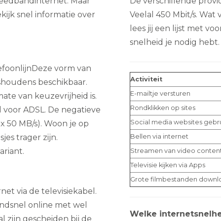
breedbandinternet. Maar
De verschillende provi
kijk snel informatie over
Veelal 450 Mbit/s. Wat
lees jij een lijst met 
snelheid je nodig hebt.
efoonlijnDeze vorm van
Activiteit
ishoudens beschikbaar.
E-mailtje versturen
ate van keuzevrijheid is.
Rondklikken op sites
el voor ADSL. De negatieve
Social media websites gebr
x 50 MB/s). Woon je op
jes trager zijn.
Bellen via internet
riant.
Streamen van video conten
Televisie kijken via Apps
Grote filmbestanden down
net via de televisiekabel.
endsnel online met wel
Welke internetsnelhe
al zijn gescheiden bij de