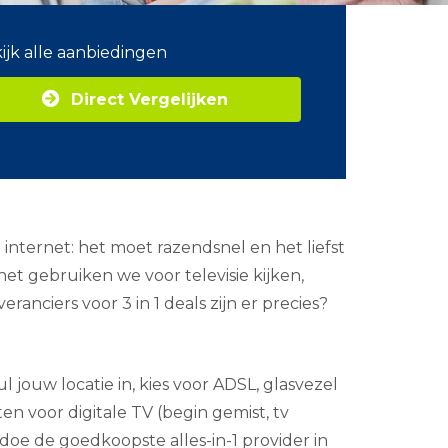
ijk alle aanbiedingen
Direct Vergelijken
internet: het moet razendsnel en het liefst
et gebruiken we voor televisie kijken,
nciers voor 3 in 1 deals zijn er precies?
 jouw locatie in, kies voor ADSL, glasvezel
ten voor digitale TV (begin gemist, tv
doe de goedkoopste alles-in-1 provider in