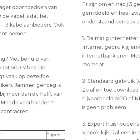
Er zijn om en nabij 3 g
trager door toedoen van
gemiddeld en heel zwaa
 de kabel is dat het
onderstaand een advies 
 – 3 kabelaanbieders. Ook
ment nemen.
1. De matig internetter
Internet gebruik jij enk
internetbankieren. Met
ing? Met behulp van
moment.
n tot 500 Mbps. De
gt vaak op dezelfde
2. Standaard gebruik (
uikers. Jammer genoeg is
Zo af en toe download j
 bij meer dan de helft van
bijvoorbeeld NPO of N
 in Meddo voorhanden?
is geen probleem
 contracten.
3. Expert huishoudens 
Video’s kijk jij alleen 
f
Prijzen