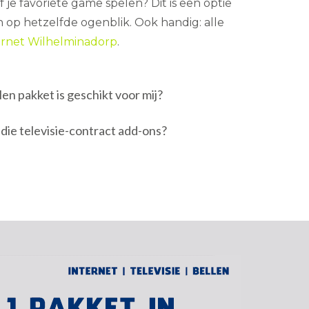
 je favoriete game spelen? Dit is een optie
op hetzelfde ogenblik. Ook handig: alle
ernet Wilhelminadorp
.
len pakket is geschikt voor mij?
 die televisie-contract add-ons?