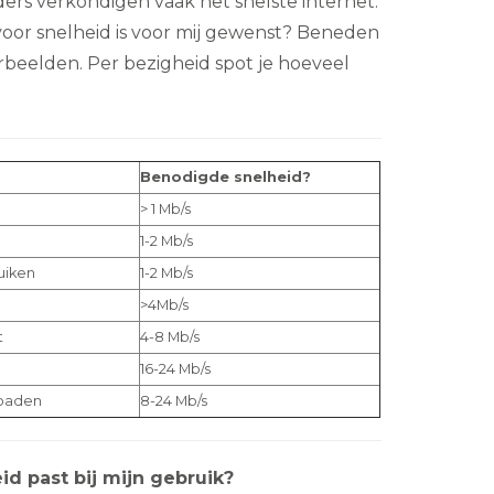
ders verkondigen vaak het snelste internet.
 voor snelheid is voor mij gewenst? Beneden
voorbeelden. Per bezigheid spot je hoeveel
Benodigde snelheid?
> 1 Mb/s
1-2 Mb/s
uiken
1-2 Mb/s
>4Mb/s
t
4-8 Mb/s
16-24 Mb/s
loaden
8-24 Mb/s
id past bij mijn gebruik?