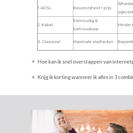
Afhankel
1. ADSL
Keuzevrijheid + prijs
wijkcen
Eenvoudig &
2. Kabel
Minder 
betrouwbaar
3. Glasvezel
Maximale snelheden
Beperkt
Hoe kan ik snel overstappen van interne
Krijg ik korting wanneer ik alles in 1 com