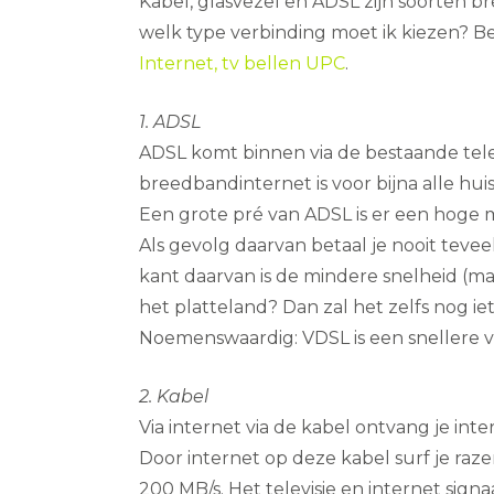
Kabel, glasvezel en ADSL zijn soorten 
welk type verbinding moet ik kiezen? Be
Internet, tv bellen UPC
.
1. ADSL
ADSL komt binnen via de bestaande tel
breedbandinternet is voor bijna alle hu
Een grote pré van ADSL is er een hoge m
Als gevolg daarvan betaal je nooit teve
kant daarvan is de mindere snelheid (ma
het platteland? Dan zal het zelfs nog iets
Noemenswaardig: VDSL is een snellere va
2. Kabel
Via internet via de kabel ontvang je inter
Door internet op deze kabel surf je raz
200 MB/s. Het televisie en internet signa