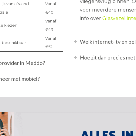
vliegensvlug binnen. Of
ijk van afstand
Vanaf
voor meerdere mensen 
trale
€40
info over
Glasvezel int
Vanaf
te kiezen
€43
Vanaf
Welk internet- tv en bel
 beschikbaar
€52
Hoe zit dan precies met
tprovider in Meddo?
bineer met mobiel?