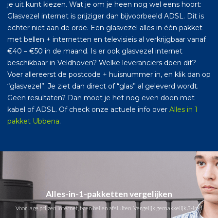
je uit kunt kiezen. Wat je om je heen nog wel eens hoort:
Glasvezel internet is prijziger dan bijvoorbeeld ADSL. Dit is
echter niet aan de orde. Een glasvezel alles in één pakket
met bellen + internetten en televisieis al verkrijgbaar vanaf
€40 – €50 in de maand. Is er ook glasvezel internet
beschikbaar in Veldhoven? Welke leveranciers doen dit?
Voer allereerst de postcode + huisnummer in, en klik dan op
“glasvezel”. Je ziet dan direct of “glas” al geleverd wordt.
Geen resultaten? Dan moet je het nog even doen met
kabel of ADSL. Of check onze actuele info over
Alles in 1
pakket Ubbena
.
Alles-in-1-pakketten vergelijken
Voor lage prijzen internet, tv en bellen afsluiten. Vergelijk gemakkelijk 3-in-1