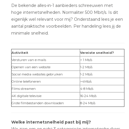
De bekende alles-in-1 aanbieders schreeuwen met
hoge internetsnelheden. Normaliter 500 Mbit/s. Is dit
eigenlijk wel relevant voor mij? Onderstaand lees je een
aantal praktische voorbeelden. Per handeling lees jij de
minimale snelheid.
Activiteit
Vereiste snelheid?
Versturen van e-mails
> 1 Mb/s
Openen van een website
1-2 Mb/s
Social media websites gebruiken
1-2 Mb/s
Online telefoneren
>4Mb/s
Films streamen
4-8 Mb/s
4K digitale televisie
16-24 Mb/s
Grote filmbestanden downloaden
8-24 Mb/s
Welke internetsnelheid past bij mij?
We zien om en nabij 3 categorieën internetgebruikers.