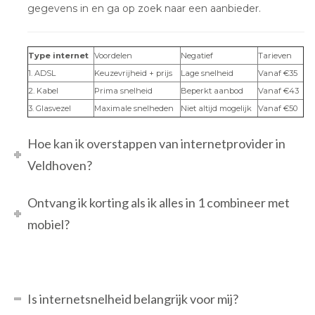
gegevens in en ga op zoek naar een aanbieder.
Type internet
Voordelen
Negatief
Tarieven
1. ADSL
Keuzevrijheid + prijs
Lage snelheid
Vanaf €35
2. Kabel
Prima snelheid
Beperkt aanbod
Vanaf €43
3. Glasvezel
Maximale snelheden
Niet altijd mogelijk
Vanaf €50
Hoe kan ik overstappen van internetprovider in
Veldhoven?
Ontvang ik korting als ik alles in 1 combineer met
mobiel?
Is internetsnelheid belangrijk voor mij?