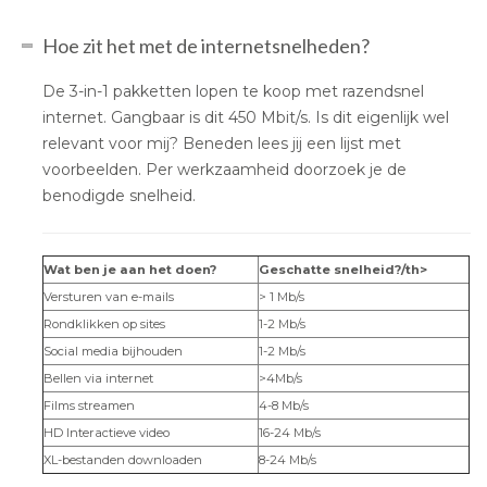
Hoe zit het met de internetsnelheden?
De 3-in-1 pakketten lopen te koop met razendsnel
internet. Gangbaar is dit 450 Mbit/s. Is dit eigenlijk wel
relevant voor mij? Beneden lees jij een lijst met
voorbeelden. Per werkzaamheid doorzoek je de
benodigde snelheid.
Wat ben je aan het doen?
Geschatte snelheid?/th>
Versturen van e-mails
> 1 Mb/s
Rondklikken op sites
1-2 Mb/s
Social media bijhouden
1-2 Mb/s
Bellen via internet
>4Mb/s
Films streamen
4-8 Mb/s
HD Interactieve video
16-24 Mb/s
XL-bestanden downloaden
8-24 Mb/s