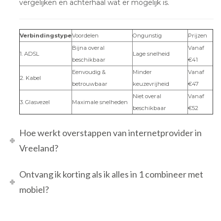
vergelijken en achterhaal wat er mogelijk is.
Verbindingstype
Voordelen
Ongunstig
Prijzen
Bijna overal
Vanaf
1. ADSL
Lage snelheid
beschikbaar
€41
Eenvoudig &
Minder
Vanaf
2. Kabel
betrouwbaar
keuzevrijheid
€47
Niet overal
Vanaf
3. Glasvezel
Maximale snelheden
beschikbaar
€52
Hoe werkt overstappen van internetprovider in
Vreeland?
Ontvang ik korting als ik alles in 1 combineer met
mobiel?