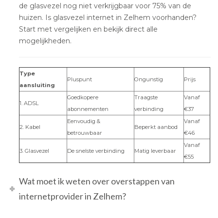
de glasvezel nog niet verkrijgbaar voor 75% van de
huizen. Is glasvezel internet in Zelhem voorhanden?
Start met vergelijken en bekijk direct alle
mogelijkheden.
Type
Pluspunt
Ongunstig
Prijs
aansluiting
Goedkopere
Traagste
Vanaf
1. ADSL
abonnementen
verbinding
€37
Eenvoudig &
Vanaf
2. Kabel
Beperkt aanbod
betrouwbaar
€46
Vanaf
3. Glasvezel
De snelste verbinding
Matig leverbaar
€55
Wat moet ik weten over overstappen van
internetprovider in Zelhem?