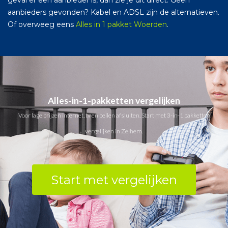
aanbieders gevonden? Kabel en ADSL zijn de alternatieven.
Of overweeg eens
Alles in 1 pakket Woerden
.
Alles-in-1-pakketten vergelijken
Voor lage prijzen internet, tv en bellen afsluiten. Start met 3-in-1 pakketten
vergelijken in Zelhem.
Start met vergelijken