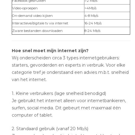
Facebook gebruiken
1-2 Mb/s
Video-oproepen
>4Mb/s
On-demand video kijken
4-8 Mb/s
Interactieve/digitale tv via internet
16-24 Mb/s
Zware bestanden downloaden
8-24 Mb/s
Hoe snel moet mijn internet zijn?
Wij onderscheiden circa 3 types internetgebruikers:
starters, gevorderden en experts in verbruik. Voor elke
categorie tref je onderstaand een advies m.b.t. snelheid
van het internet.
1. Kleine verbruikers (lage snelheid benodigd)
Je gebruikt het internet alleen voor internetbankieren,
surfen, social media. Dit gebeurt met maximaal één
computer of tablet.
2. Standaard gebruik (vanaf 20 Mb/s)