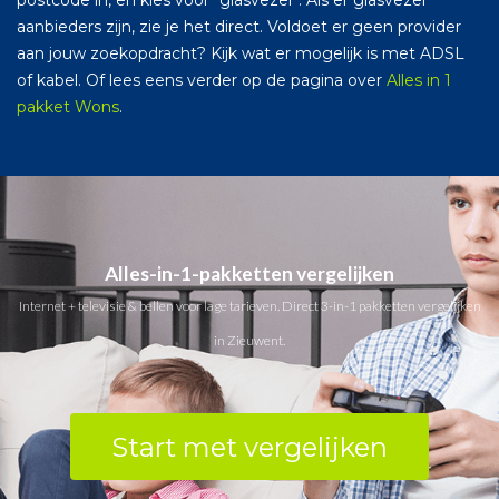
aanbieders zijn, zie je het direct. Voldoet er geen provider
aan jouw zoekopdracht? Kijk wat er mogelijk is met ADSL
of kabel. Of lees eens verder op de pagina over
Alles in 1
pakket Wons
.
Alles-in-1-pakketten vergelijken
Internet + televisie & bellen voor lage tarieven. Direct 3-in-1 pakketten vergelijken
in Zieuwent.
Start met vergelijken