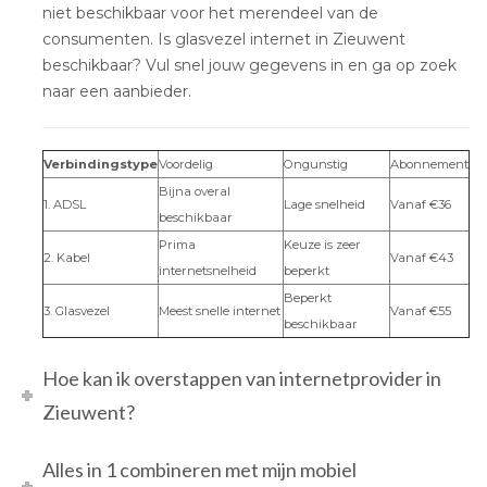
niet beschikbaar voor het merendeel van de
consumenten. Is glasvezel internet in Zieuwent
beschikbaar? Vul snel jouw gegevens in en ga op zoek
naar een aanbieder.
Verbindingstype
Voordelig
Ongunstig
Abonnement
Bijna overal
1. ADSL
Lage snelheid
Vanaf €36
beschikbaar
Prima
Keuze is zeer
2. Kabel
Vanaf €43
internetsnelheid
beperkt
Beperkt
3. Glasvezel
Meest snelle internet
Vanaf €55
beschikbaar
Hoe kan ik overstappen van internetprovider in
Zieuwent?
Alles in 1 combineren met mijn mobiel