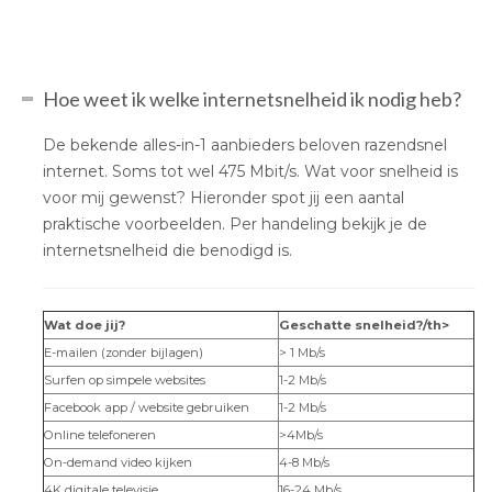
Hoe weet ik welke internetsnelheid ik nodig heb?
De bekende alles-in-1 aanbieders beloven razendsnel
internet. Soms tot wel 475 Mbit/s. Wat voor snelheid is
voor mij gewenst? Hieronder spot jij een aantal
praktische voorbeelden. Per handeling bekijk je de
internetsnelheid die benodigd is.
Wat doe jij?
Geschatte snelheid?/th>
E-mailen (zonder bijlagen)
> 1 Mb/s
Surfen op simpele websites
1-2 Mb/s
Facebook app / website gebruiken
1-2 Mb/s
Online telefoneren
>4Mb/s
On-demand video kijken
4-8 Mb/s
4K digitale televisie
16-24 Mb/s