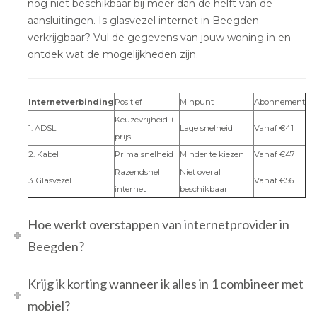
nog niet beschikbaar bij meer dan de helft van de
aansluitingen. Is glasvezel internet in Beegden
verkrijgbaar? Vul de gegevens van jouw woning in en
ontdek wat de mogelijkheden zijn.
Internetverbinding
Positief
Minpunt
Abonnement
Keuzevrijheid +
1. ADSL
Lage snelheid
Vanaf €41
prijs
2. Kabel
Prima snelheid
Minder te kiezen
Vanaf €47
Razendsnel
Niet overal
3. Glasvezel
Vanaf €56
internet
beschikbaar
Hoe werkt overstappen van internetprovider in
Beegden?
Krijg ik korting wanneer ik alles in 1 combineer met
mobiel?