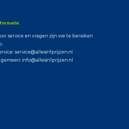
nformatie
oor service en vragen zijn we te bereiken
p:
ervice: service@allesin1prijzen.nl
lgemeen: info@allesin1prijzen.nl