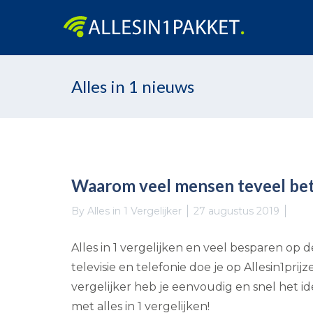
Skip
Alles in 1 nieuws
to
content
Waarom veel mensen teveel beta
By
Alles in 1 Vergelijker
27 augustus 2019
Alles in 1 vergelijken en veel besparen op d
televisie en telefonie doe je op Allesin1pr
vergelijker heb je eenvoudig en snel het i
met alles in 1 vergelijken!