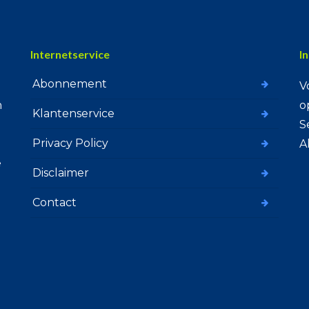
Internetservice
I
Abonnement
V
n
o
Klantenservice
S
Privacy Policy
A
e
Disclaimer
Contact