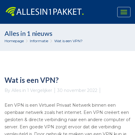
Togg
navig
Skip
Alles in 1 nieuws
to
Homepage
Informatie
Wat is een VPN?
content
Wat is een VPN?
By
Alles in 1 Vergelijker
30 november 2022
Een VPN is een Virtueel Privaat Netwerk binnen een
openbaar netwerk zoals het internet. Een VPN creëert een
gesloten & directe verbinding naar een andere computer of
server. Een goede VPN zorgt ervoor dat die verbinding
versleuteld is. Door gebruik te maken van een VPN kun je