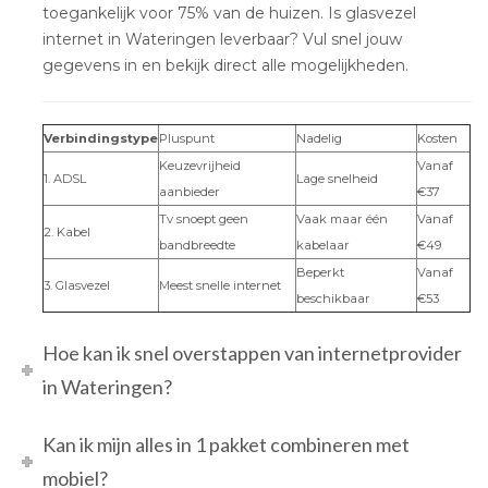
toegankelijk voor 75% van de huizen. Is glasvezel
internet in Wateringen leverbaar? Vul snel jouw
gegevens in en bekijk direct alle mogelijkheden.
Verbindingstype
Pluspunt
Nadelig
Kosten
Keuzevrijheid
Vanaf
1. ADSL
Lage snelheid
aanbieder
€37
Tv snoept geen
Vaak maar één
Vanaf
2. Kabel
bandbreedte
kabelaar
€49
Beperkt
Vanaf
3. Glasvezel
Meest snelle internet
beschikbaar
€53
Hoe kan ik snel overstappen van internetprovider
in Wateringen?
Kan ik mijn alles in 1 pakket combineren met
mobiel?