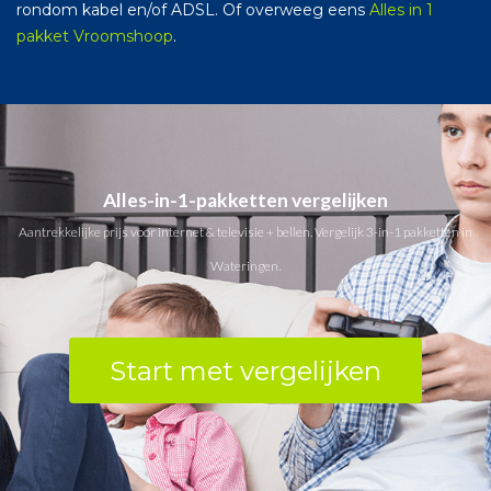
rondom kabel en/of ADSL. Of overweeg eens
Alles in 1
pakket Vroomshoop
.
Alles-in-1-pakketten vergelijken
Aantrekkelijke prijs voor internet & televisie + bellen. Vergelijk 3-in-1 pakketten in
Wateringen.
Start met vergelijken