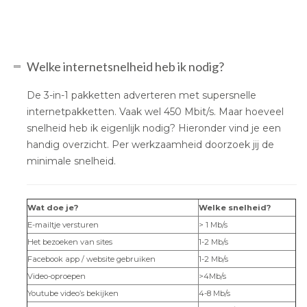
Welke internetsnelheid heb ik nodig?
De 3-in-1 pakketten adverteren met supersnelle
internetpakketten. Vaak wel 450 Mbit/s. Maar hoeveel
snelheid heb ik eigenlijk nodig? Hieronder vind je een
handig overzicht. Per werkzaamheid doorzoek jij de
minimale snelheid.
Wat doe je?
Welke snelheid?
E-mailtje versturen
> 1 Mb/s
Het bezoeken van sites
1-2 Mb/s
Facebook app / website gebruiken
1-2 Mb/s
Video-oproepen
>4Mb/s
Youtube video’s bekijken
4-8 Mb/s